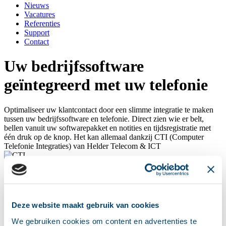
Nieuws
Vacatures
Referenties
Support
Contact
Uw bedrijfssoftware
geïntegreerd met uw telefonie
Optimaliseer uw klantcontact door een slimme integratie te maken
tussen uw bedrijfssoftware en telefonie. Direct zien wie er belt,
bellen vanuit uw softwarepakket en notities en tijdsregistratie met
één druk op de knop. Het kan allemaal dankzij CTI (Computer
Telefonie Integraties) van Helder Telecom & ICT
Computer Telefonie Integraties
Uit onderzoek is gebleken dat bedrijven die optimaal gebruik maken
Deze website maakt gebruik van cookies
van de handige toepassingen die CTI biedt, beter worden
gewaardeerd door hun klanten. De redenen hiervoor zijn ten eerste
We gebruiken cookies om content en advertenties te
dat klanten eenvoudig door het systeem herkend worden (door een