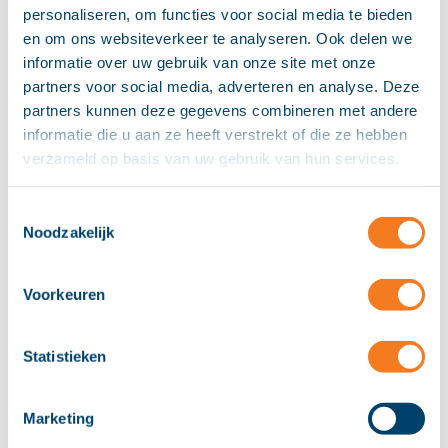
personaliseren, om functies voor social media te bieden
pop-up screen met alle gegevens van de klant - de klantkaart) en
sneller, efficiënter en zonder fouten te woord worden gestaan. Het
en om ons websiteverkeer te analyseren. Ook delen we
gaat kortom om drie zaken:
informatie over uw gebruik van onze site met onze
partners voor social media, adverteren en analyse. Deze
Klantvriendelijkheid;
Efficiency;
partners kunnen deze gegevens combineren met andere
Procesbeheersing.
informatie die u aan ze heeft verstrekt of die ze hebben
CTI zorgt er bovendien voor dat medewerkers meer plezier hebben
verzameld op basis van uw gebruik van hun services.
in hun werk. Dit geldt zowel voor medewerkers op kantoor als voor
thuiswerkers.
Toestemmingsselectie
Functionaliteiten
Noodzakelijk
Naast de functionaliteiten hieronder is ook altijd maatwerk mogelijk
Voorkeuren
in samenspraak met de softwareleverancier. Helder Telecom & ICT
heeft reeds meerdere koppelingen “op de plank” liggen.
Nummers bellen vanuit elke applicatie op uw PC
Statistieken
Eenvoudig de belangrijkste telefonie handelingen vanaf uw
desktop
Automatisch uw flexwerktoestel inloggen wanneer u zich
Marketing
aanmeld op uw PC
Toon de beschikbaarheid van collega’s