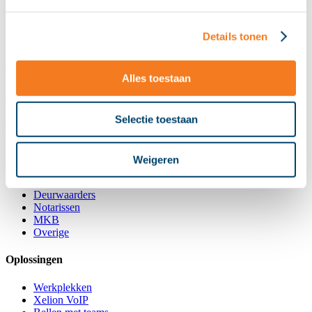
Pop-up screen met alle gegevens van de klant
Helder Telecom & ICT koppelt met meer dan 150
softwarepakketten
Details tonen
Helder Telecom & ICT biedt koppelingen met veel gebruikte
software in de juridische praktijk zoals bijvoorbeeld NEXTmatters,
Alles toestaan
NEXTassyst, CClaw, Epona, BaseNet, Praclox Othomatic en
bekende CRM pakketten zoals SalesForce en HubSpot. Bekijk het
volledige aanbod van integraties op
onze Helder Marketplace.
Selectie toestaan
Branche
Weigeren
Advocaten
Deurwaarders
Notarissen
MKB
Overige
Oplossingen
Werkplekken
Xelion VoIP